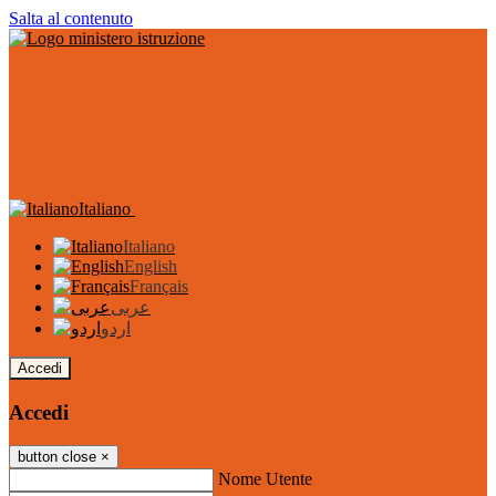
Salta al contenuto
Italiano
Italiano
English
Français
عربى
اردو
Accedi
Accedi
button close
×
Nome Utente