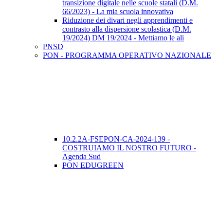
transizione digitale nelle scuole statali (D.M.
66/2023) - La mia scuola innovativa
Riduzione dei divari negli apprendimenti e
contrasto alla dispersione scolastica (D.M.
19/2024) DM 19/2024 - Mettiamo le ali
PNSD
PON - PROGRAMMA OPERATIVO NAZIONALE
10.2.2A-FSEPON-CA-2024-139 -
COSTRUIAMO IL NOSTRO FUTURO -
Agenda Sud
PON EDUGREEN