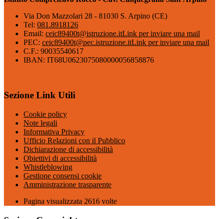
Via Don Mazzolari 28 - 81030 S. Arpino (CE)
Tel:
081.8918126
Email:
ceic89400t@istruzione.it
Link per inviare una mail
PEC:
ceic89400t@pec.istruzione.it
Link per inviare una mail
C.F.: 90035540617
IBAN: IT68U0623075080000056858876
Sezione Link Utili
Cookie policy
Note legali
Informativa Privacy
Ufficio Relazioni con il Pubblico
Dichiarazione di accessibilità
Obiettivi di accessibilità
Whistleblowing
Gestione consensi cookie
Amministrazione trasparente
Pagina visualizzata
2616
volte