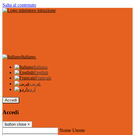
Salta al contenuto
Italiano
Italiano
English
Français
عربى
اردو
Accedi
Accedi
button close
×
Nome Utente