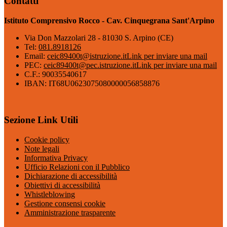
Contatti
Istituto Comprensivo Rocco - Cav. Cinquegrana Sant'Arpino
Via Don Mazzolari 28 - 81030 S. Arpino (CE)
Tel:
081.8918126
Email:
ceic89400t@istruzione.it
Link per inviare una mail
PEC:
ceic89400t@pec.istruzione.it
Link per inviare una mail
C.F.: 90035540617
IBAN: IT68U0623075080000056858876
Sezione Link Utili
Cookie policy
Note legali
Informativa Privacy
Ufficio Relazioni con il Pubblico
Dichiarazione di accessibilità
Obiettivi di accessibilità
Whistleblowing
Gestione consensi cookie
Amministrazione trasparente