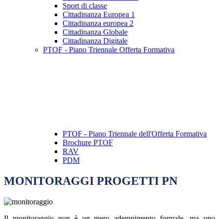
Sport di classe
Cittadinanza Europea 1
Cittadinanza europea 2
Cittadinanza Globale
Cittadinanza Digitale
PTOF - Piano Triennale Offerta Formativa
PTOF - Piano Triennale dell'Offerta Formativa
Brochure PTOF
RAV
PDM
MONITORAGGI PROGETTI PN
Il monitoraggio non è un mero adempimento formale, ma uno