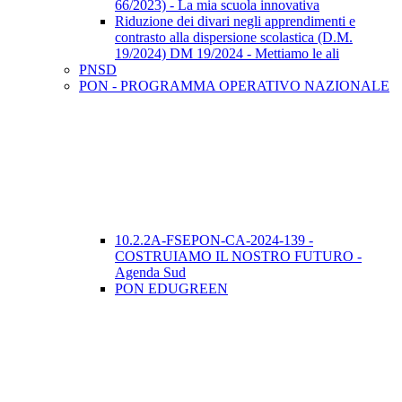
66/2023) - La mia scuola innovativa
Riduzione dei divari negli apprendimenti e
contrasto alla dispersione scolastica (D.M.
19/2024) DM 19/2024 - Mettiamo le ali
PNSD
PON - PROGRAMMA OPERATIVO NAZIONALE
10.2.2A-FSEPON-CA-2024-139 -
COSTRUIAMO IL NOSTRO FUTURO -
Agenda Sud
PON EDUGREEN