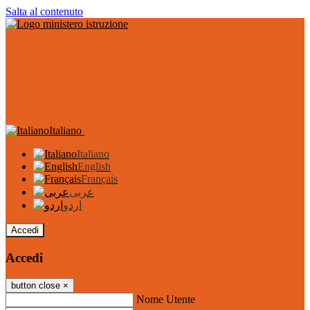
Salta al contenuto
Italiano
Italiano
English
Français
عربى
اردو
Accedi
Accedi
button close
×
Nome Utente