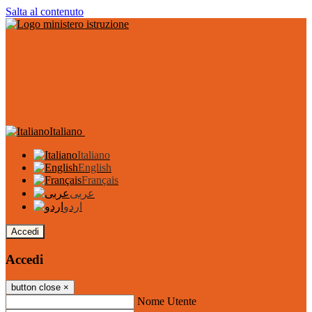
Salta al contenuto
Italiano
Italiano
English
Français
عربى
اردو
Accedi
Accedi
button close
×
Nome Utente