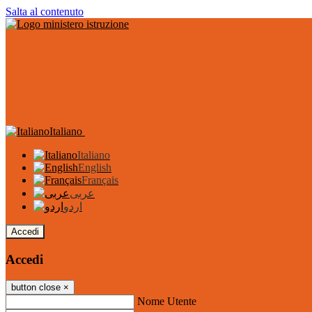
Salta al contenuto
Italiano
Italiano
English
Français
عربى
اردو
Accedi
Accedi
button close
×
Nome Utente