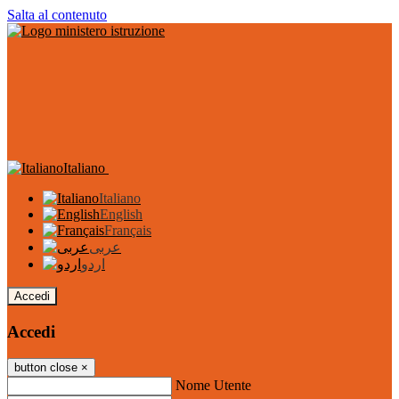
Salta al contenuto
Italiano
Italiano
English
Français
عربى
اردو
Accedi
Accedi
button close
×
Nome Utente