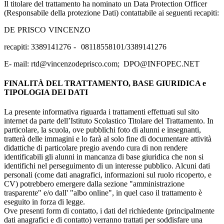
Il titolare del trattamento ha nominato un Data Protection Officer
(Responsabile della protezione Dati) contattabile ai seguenti recapiti:
DE
PRISCO
VINCENZO
recapiti: 3389141276
-
08118558101/3389141276
E- mail: rtd@vincenzodeprisco.com; DPO@INFOPEC.NET
FINALITÀ DEL TRATTAMENTO, BASE GIURIDICA e
TIPOLOGIA DEI DATI
La presente informativa riguarda i trattamenti effettuati sul sito
internet da parte dell’Istituto Scolastico Titolare del Trattamento. In
particolare, la scuola, ove pubblichi foto di alunni e insegnanti,
tratterà delle immagini e lo farà al solo fine di documentare attività
didattiche di particolare pregio avendo cura di non rendere
identificabili gli alunni in mancanza di base giuridica che non si
identifichi nel perseguimento di un interesse pubblico. Alcuni dati
personali (come dati anagrafici, informazioni sul ruolo ricoperto, e
CV) potrebbero emergere dalla sezione "amministrazione
trasparente" e/o dall' "albo online", in quel caso il trattamento è
eseguito in forza di legge.
Ove presenti form di contatto, i dati del richiedente (principalmente
dati anagrafici e di contatto) verranno trattati per soddisfare una