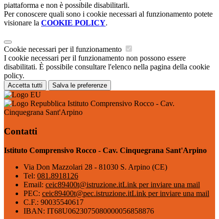
piattaforma e non è possibile disabilitarli.
Per conoscere quali sono i cookie necessari al funzionamento potete
visionare la
COOKIE POLICY
.
Cookie necessari per il funzionamento
I cookie necessari per il funzionamento non possono essere
disabilitati. È possibile consultare l'elenco nella pagina della cookie
policy.
Accetta tutti
Salva le preferenze
Istituto Comprensivo Rocco - Cav.
Cinquegrana Sant'Arpino
Contatti
Istituto Comprensivo Rocco - Cav. Cinquegrana Sant'Arpino
Via Don Mazzolari 28 - 81030 S. Arpino (CE)
Tel:
081.8918126
Email:
ceic89400t@istruzione.it
Link per inviare una mail
PEC:
ceic89400t@pec.istruzione.it
Link per inviare una mail
C.F.: 90035540617
IBAN: IT68U0623075080000056858876