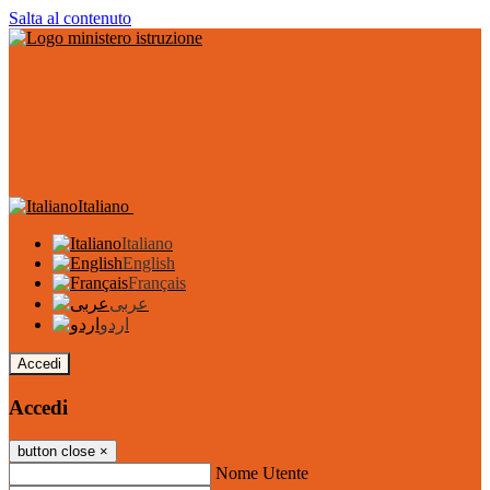
Salta al contenuto
Italiano
Italiano
English
Français
عربى
اردو
Accedi
Accedi
button close
×
Nome Utente