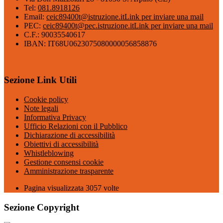
Tel:
081.8918126
Email:
ceic89400t@istruzione.it
Link per inviare una mail
PEC:
ceic89400t@pec.istruzione.it
Link per inviare una mail
C.F.: 90035540617
IBAN: IT68U0623075080000056858876
Sezione Link Utili
Cookie policy
Note legali
Informativa Privacy
Ufficio Relazioni con il Pubblico
Dichiarazione di accessibilità
Obiettivi di accessibilità
Whistleblowing
Gestione consensi cookie
Amministrazione trasparente
Pagina visualizzata
3057
volte
Sezione Copyright