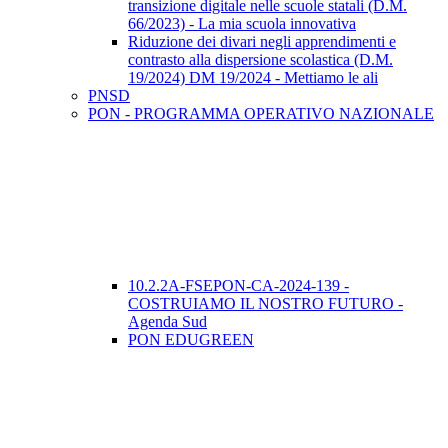
transizione digitale nelle scuole statali (D.M.
66/2023) - La mia scuola innovativa
Riduzione dei divari negli apprendimenti e
contrasto alla dispersione scolastica (D.M.
19/2024) DM 19/2024 - Mettiamo le ali
PNSD
PON - PROGRAMMA OPERATIVO NAZIONALE
10.2.2A-FSEPON-CA-2024-139 -
COSTRUIAMO IL NOSTRO FUTURO -
Agenda Sud
PON EDUGREEN