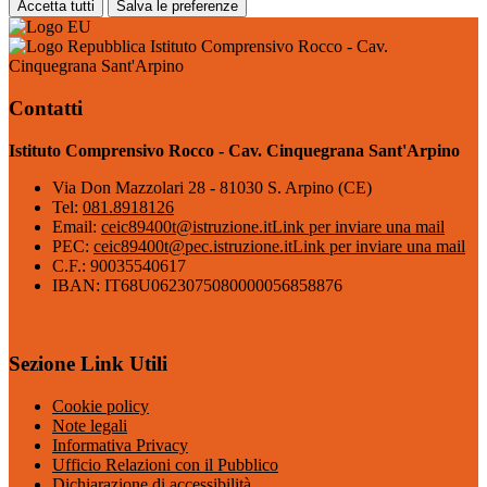
Accetta tutti
Salva le preferenze
Istituto Comprensivo Rocco - Cav.
Cinquegrana Sant'Arpino
Contatti
Istituto Comprensivo Rocco - Cav. Cinquegrana Sant'Arpino
Via Don Mazzolari 28 - 81030 S. Arpino (CE)
Tel:
081.8918126
Email:
ceic89400t@istruzione.it
Link per inviare una mail
PEC:
ceic89400t@pec.istruzione.it
Link per inviare una mail
C.F.: 90035540617
IBAN: IT68U0623075080000056858876
Sezione Link Utili
Cookie policy
Note legali
Informativa Privacy
Ufficio Relazioni con il Pubblico
Dichiarazione di accessibilità