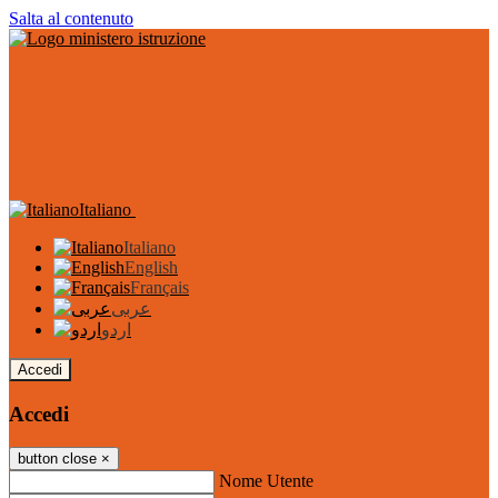
Salta al contenuto
Italiano
Italiano
English
Français
عربى
اردو
Accedi
Accedi
button close
×
Nome Utente