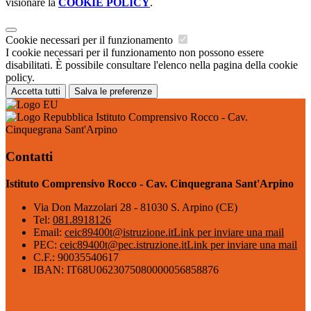
visionare la
COOKIE POLICY
.
Cookie necessari per il funzionamento
I cookie necessari per il funzionamento non possono essere
disabilitati. È possibile consultare l'elenco nella pagina della cookie
policy.
Accetta tutti
Salva le preferenze
Istituto Comprensivo Rocco - Cav.
Cinquegrana Sant'Arpino
Contatti
Istituto Comprensivo Rocco - Cav. Cinquegrana Sant'Arpino
Via Don Mazzolari 28 - 81030 S. Arpino (CE)
Tel:
081.8918126
Email:
ceic89400t@istruzione.it
Link per inviare una mail
PEC:
ceic89400t@pec.istruzione.it
Link per inviare una mail
C.F.: 90035540617
IBAN: IT68U0623075080000056858876