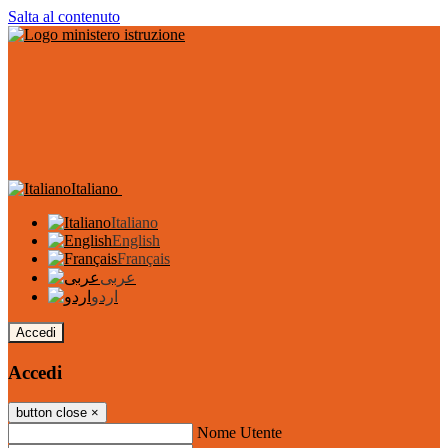
Salta al contenuto
Italiano
Italiano
English
Français
عربى
اردو
Accedi
Accedi
button close
×
Nome Utente