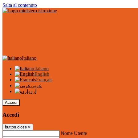
Salta al contenuto
Italiano
Italiano
English
Français
عربى
اردو
Accedi
Accedi
button close
×
Nome Utente