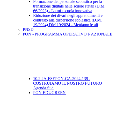
Formazione del personale scolastico per la
transizione digitale nelle scuole statali (D.M.
66/2023) - La mia scuola innovativa
Riduzione dei divari negli apprendimenti e
contrasto alla dispersione scolastica (D.M.
19/2024) DM 19/2024 - Mettiamo le ali
PNSD
PON - PROGRAMMA OPERATIVO NAZIONALE
10.2.2A-FSEPON-CA-2024-139 -
COSTRUIAMO IL NOSTRO FUTURO -
Agenda Sud
PON EDUGREEN