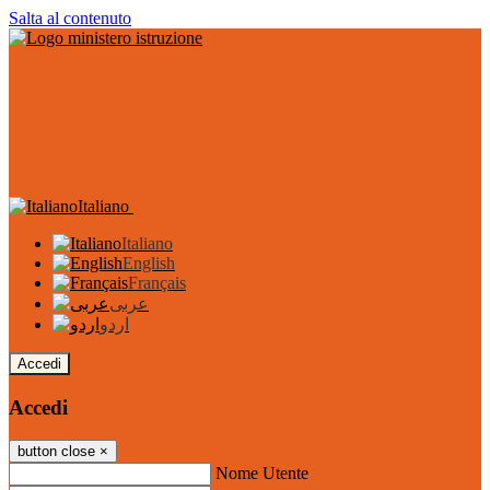
Salta al contenuto
Italiano
Italiano
English
Français
عربى
اردو
Accedi
Accedi
button close
×
Nome Utente