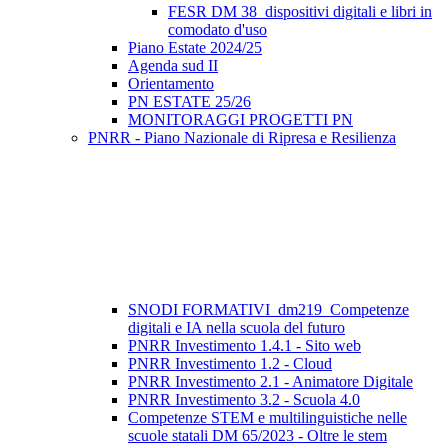
FESR DM 38_dispositivi digitali e libri in
comodato d'uso
Piano Estate 2024/25
Agenda sud II
Orientamento
PN ESTATE 25/26
MONITORAGGI PROGETTI PN
PNRR - Piano Nazionale di Ripresa e Resilienza
SNODI FORMATIVI_dm219_Competenze
digitali e IA nella scuola del futuro
PNRR Investimento 1.4.1 - Sito web
PNRR Investimento 1.2 - Cloud
PNRR Investimento 2.1 - Animatore Digitale
PNRR Investimento 3.2 - Scuola 4.0
Competenze STEM e multilinguistiche nelle
scuole statali DM 65/2023 - Oltre le stem