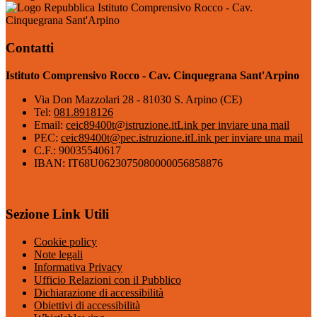
Istituto Comprensivo Rocco - Cav.
Cinquegrana Sant'Arpino
Contatti
Istituto Comprensivo Rocco - Cav. Cinquegrana Sant'Arpino
Via Don Mazzolari 28 - 81030 S. Arpino (CE)
Tel:
081.8918126
Email:
ceic89400t@istruzione.it
Link per inviare una mail
PEC:
ceic89400t@pec.istruzione.it
Link per inviare una mail
C.F.: 90035540617
IBAN: IT68U0623075080000056858876
Sezione Link Utili
Cookie policy
Note legali
Informativa Privacy
Ufficio Relazioni con il Pubblico
Dichiarazione di accessibilità
Obiettivi di accessibilità