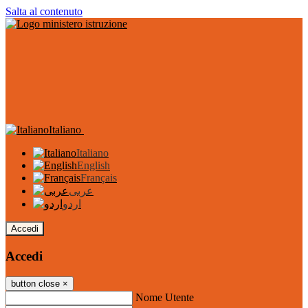
Salta al contenuto
Italiano
Italiano
English
Français
عربى
اردو
Accedi
Accedi
button close
×
Nome Utente