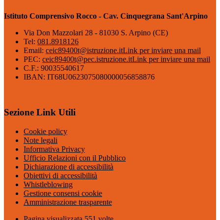
Istituto Comprensivo Rocco - Cav. Cinquegrana Sant'Arpino
Via Don Mazzolari 28 - 81030 S. Arpino (CE)
Tel:
081.8918126
Email:
ceic89400t@istruzione.it
Link per inviare una mail
PEC:
ceic89400t@pec.istruzione.it
Link per inviare una mail
C.F.: 90035540617
IBAN: IT68U0623075080000056858876
Sezione Link Utili
Cookie policy
Note legali
Informativa Privacy
Ufficio Relazioni con il Pubblico
Dichiarazione di accessibilità
Obiettivi di accessibilità
Whistleblowing
Gestione consensi cookie
Amministrazione trasparente
Pagina visualizzata
551
volte