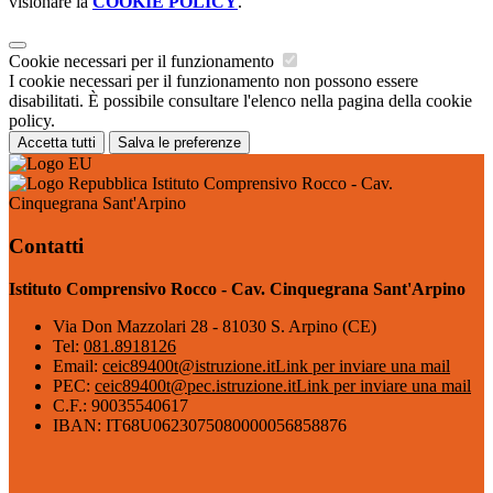
visionare la
COOKIE POLICY
.
Cookie necessari per il funzionamento
I cookie necessari per il funzionamento non possono essere
disabilitati. È possibile consultare l'elenco nella pagina della cookie
policy.
Accetta tutti
Salva le preferenze
Istituto Comprensivo Rocco - Cav.
Cinquegrana Sant'Arpino
Contatti
Istituto Comprensivo Rocco - Cav. Cinquegrana Sant'Arpino
Via Don Mazzolari 28 - 81030 S. Arpino (CE)
Tel:
081.8918126
Email:
ceic89400t@istruzione.it
Link per inviare una mail
PEC:
ceic89400t@pec.istruzione.it
Link per inviare una mail
C.F.: 90035540617
IBAN: IT68U0623075080000056858876