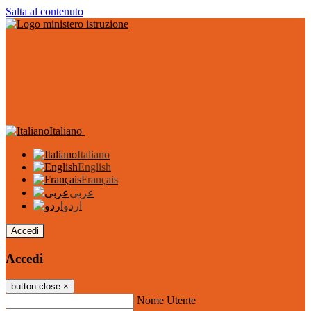
Salta al contenuto
Italiano
Italiano
English
Français
عربى
اردو
Accedi
Accedi
button close
×
Nome Utente