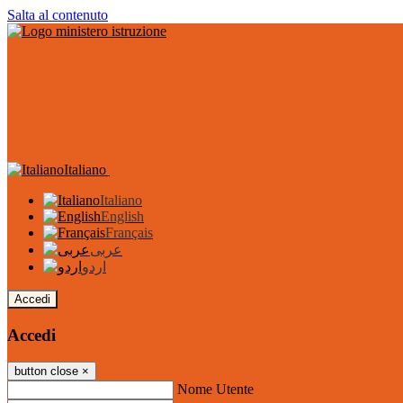
Salta al contenuto
Italiano
Italiano
English
Français
عربى
اردو
Accedi
Accedi
button close
×
Nome Utente