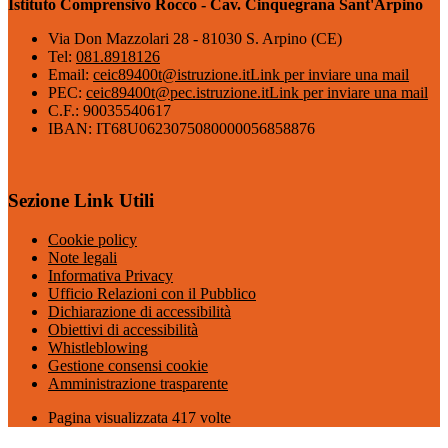
Istituto Comprensivo Rocco - Cav. Cinquegrana Sant'Arpino
Via Don Mazzolari 28 - 81030 S. Arpino (CE)
Tel:
081.8918126
Email:
ceic89400t@istruzione.it
Link per inviare una mail
PEC:
ceic89400t@pec.istruzione.it
Link per inviare una mail
C.F.: 90035540617
IBAN: IT68U0623075080000056858876
Sezione Link Utili
Cookie policy
Note legali
Informativa Privacy
Ufficio Relazioni con il Pubblico
Dichiarazione di accessibilità
Obiettivi di accessibilità
Whistleblowing
Gestione consensi cookie
Amministrazione trasparente
Pagina visualizzata
417
volte