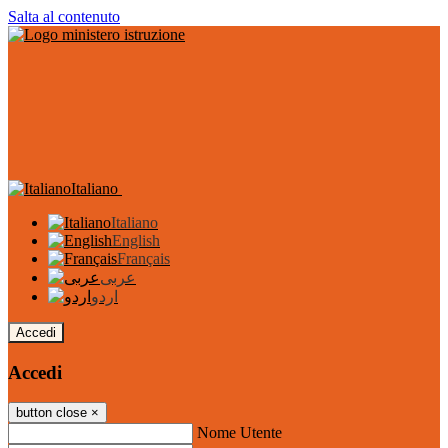
Salta al contenuto
Italiano
Italiano
English
Français
عربى
اردو
Accedi
Accedi
button close
×
Nome Utente