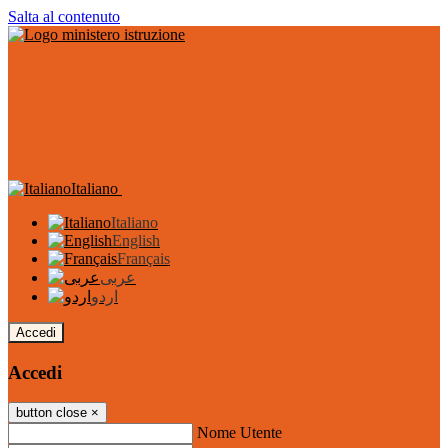
Salta al contenuto
Italiano
Italiano
English
Français
عربى
اردو
Accedi
Accedi
button close
×
Nome Utente