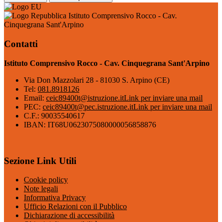
Istituto Comprensivo Rocco - Cav.
Cinquegrana Sant'Arpino
Contatti
Istituto Comprensivo Rocco - Cav. Cinquegrana Sant'Arpino
Via Don Mazzolari 28 - 81030 S. Arpino (CE)
Tel:
081.8918126
Email:
ceic89400t@istruzione.it
Link per inviare una mail
PEC:
ceic89400t@pec.istruzione.it
Link per inviare una mail
C.F.: 90035540617
IBAN: IT68U0623075080000056858876
Sezione Link Utili
Cookie policy
Note legali
Informativa Privacy
Ufficio Relazioni con il Pubblico
Dichiarazione di accessibilità