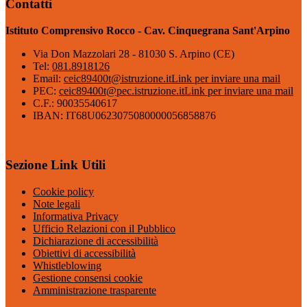
Contatti
Istituto Comprensivo Rocco - Cav. Cinquegrana Sant'Arpino
Via Don Mazzolari 28 - 81030 S. Arpino (CE)
Tel:
081.8918126
Email:
ceic89400t@istruzione.it
Link per inviare una mail
PEC:
ceic89400t@pec.istruzione.it
Link per inviare una mail
C.F.: 90035540617
IBAN: IT68U0623075080000056858876
Sezione Link Utili
Cookie policy
Note legali
Informativa Privacy
Ufficio Relazioni con il Pubblico
Dichiarazione di accessibilità
Obiettivi di accessibilità
Whistleblowing
Gestione consensi cookie
Amministrazione trasparente