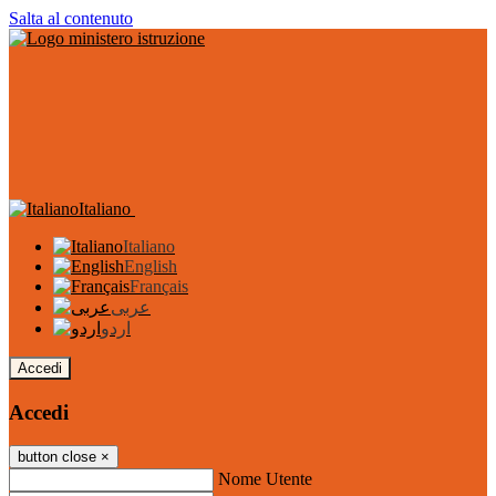
Salta al contenuto
Italiano
Italiano
English
Français
عربى
اردو
Accedi
Accedi
button close
×
Nome Utente