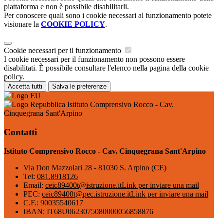
piattaforma e non è possibile disabilitarli.
Per conoscere quali sono i cookie necessari al funzionamento potete
visionare la
COOKIE POLICY
.
Cookie necessari per il funzionamento
I cookie necessari per il funzionamento non possono essere
disabilitati. È possibile consultare l'elenco nella pagina della cookie
policy.
Accetta tutti
Salva le preferenze
Istituto Comprensivo Rocco - Cav.
Cinquegrana Sant'Arpino
Contatti
Istituto Comprensivo Rocco - Cav. Cinquegrana Sant'Arpino
Via Don Mazzolari 28 - 81030 S. Arpino (CE)
Tel:
081.8918126
Email:
ceic89400t@istruzione.it
Link per inviare una mail
PEC:
ceic89400t@pec.istruzione.it
Link per inviare una mail
C.F.: 90035540617
IBAN: IT68U0623075080000056858876