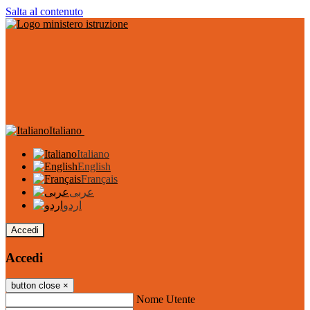
Salta al contenuto
Italiano
Italiano
English
Français
عربى
اردو
Accedi
Accedi
button close
×
Nome Utente