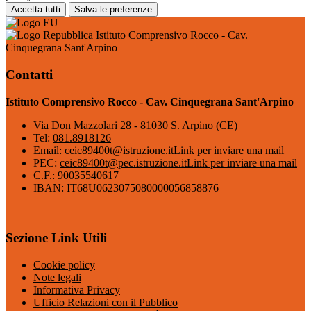
Accetta tutti
Salva le preferenze
Istituto Comprensivo Rocco - Cav.
Cinquegrana Sant'Arpino
Contatti
Istituto Comprensivo Rocco - Cav. Cinquegrana Sant'Arpino
Via Don Mazzolari 28 - 81030 S. Arpino (CE)
Tel:
081.8918126
Email:
ceic89400t@istruzione.it
Link per inviare una mail
PEC:
ceic89400t@pec.istruzione.it
Link per inviare una mail
C.F.: 90035540617
IBAN: IT68U0623075080000056858876
Sezione Link Utili
Cookie policy
Note legali
Informativa Privacy
Ufficio Relazioni con il Pubblico