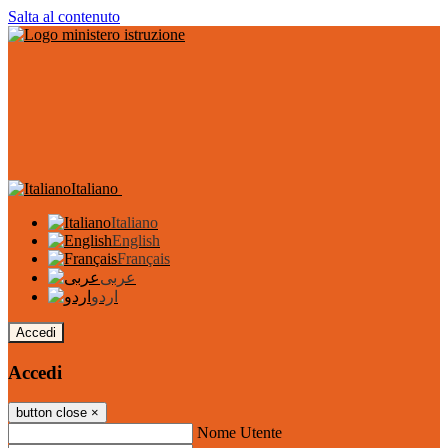
Salta al contenuto
Italiano
Italiano
English
Français
عربى
اردو
Accedi
Accedi
button close
×
Nome Utente