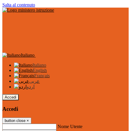
Salta al contenuto
Italiano
Italiano
English
Français
عربى
اردو
Accedi
Accedi
button close
×
Nome Utente