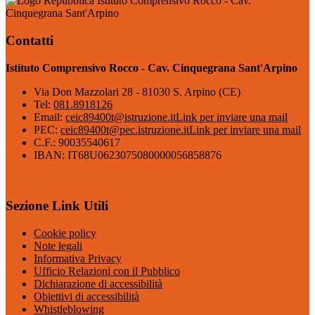
Istituto Comprensivo Rocco - Cav.
Cinquegrana Sant'Arpino
Contatti
Istituto Comprensivo Rocco - Cav. Cinquegrana Sant'Arpino
Via Don Mazzolari 28 - 81030 S. Arpino (CE)
Tel:
081.8918126
Email:
ceic89400t@istruzione.it
Link per inviare una mail
PEC:
ceic89400t@pec.istruzione.it
Link per inviare una mail
C.F.: 90035540617
IBAN: IT68U0623075080000056858876
Sezione Link Utili
Cookie policy
Note legali
Informativa Privacy
Ufficio Relazioni con il Pubblico
Dichiarazione di accessibilità
Obiettivi di accessibilità
Whistleblowing