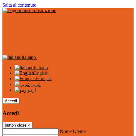
Salta al contenuto
Italiano
Italiano
English
Français
عربى
اردو
Accedi
Accedi
button close
×
Nome Utente