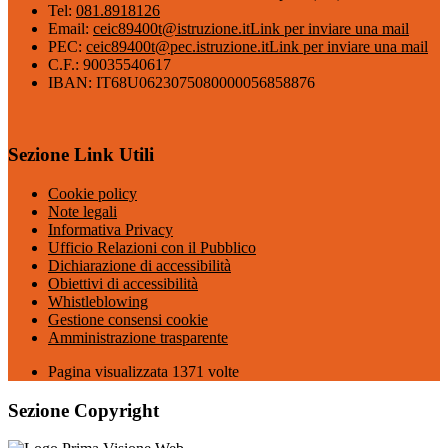
Tel:
081.8918126
Email:
ceic89400t@istruzione.it
Link per inviare una mail
PEC:
ceic89400t@pec.istruzione.it
Link per inviare una mail
C.F.: 90035540617
IBAN: IT68U0623075080000056858876
Sezione Link Utili
Cookie policy
Note legali
Informativa Privacy
Ufficio Relazioni con il Pubblico
Dichiarazione di accessibilità
Obiettivi di accessibilità
Whistleblowing
Gestione consensi cookie
Amministrazione trasparente
Pagina visualizzata
1371
volte
Sezione Copyright