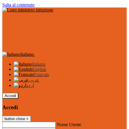
Salta al contenuto
Italiano
Italiano
English
Français
عربى
اردو
Accedi
Accedi
button close
×
Nome Utente