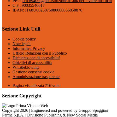
PEC:
ceic89400t@pec.istruzione.it
Link per inviare una mail
C.F.: 90035540617
IBAN: IT68U0623075080000056858876
Sezione Link Utili
Cookie policy
Note legali
Informativa Privacy
Ufficio Relazioni con il Pubblico
Dichiarazione di accessibilità
Obiettivi di accessibilità
Whistleblowing
Gestione consensi cookie
Amministrazione trasparente
Pagina visualizzata
716
volte
Sezione Copyright
Copyright 2026 | Engineered and powered by Gruppo Spaggiari
Parma S.p.A. | Divisione Publishing & New Social Media