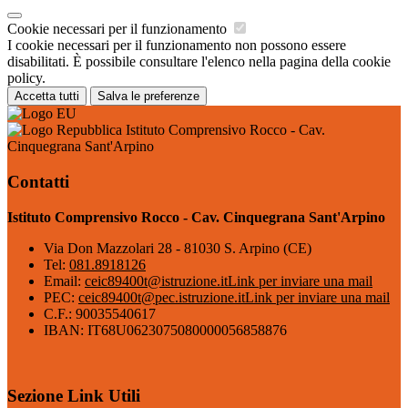
Cookie necessari per il funzionamento
I cookie necessari per il funzionamento non possono essere
disabilitati. È possibile consultare l'elenco nella pagina della cookie
policy.
Accetta tutti
Salva le preferenze
Istituto Comprensivo Rocco - Cav.
Cinquegrana Sant'Arpino
Contatti
Istituto Comprensivo Rocco - Cav. Cinquegrana Sant'Arpino
Via Don Mazzolari 28 - 81030 S. Arpino (CE)
Tel:
081.8918126
Email:
ceic89400t@istruzione.it
Link per inviare una mail
PEC:
ceic89400t@pec.istruzione.it
Link per inviare una mail
C.F.: 90035540617
IBAN: IT68U0623075080000056858876
Sezione Link Utili