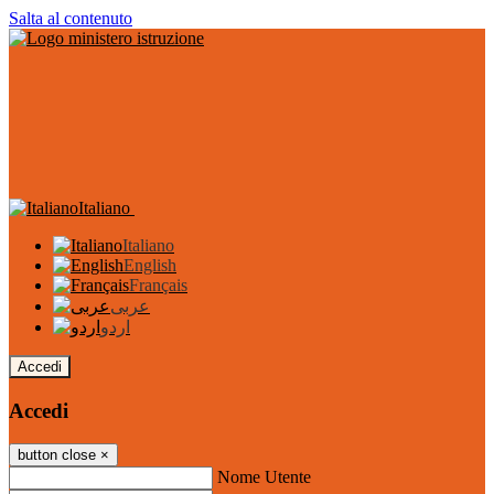
Salta al contenuto
Italiano
Italiano
English
Français
عربى
اردو
Accedi
Accedi
button close
×
Nome Utente