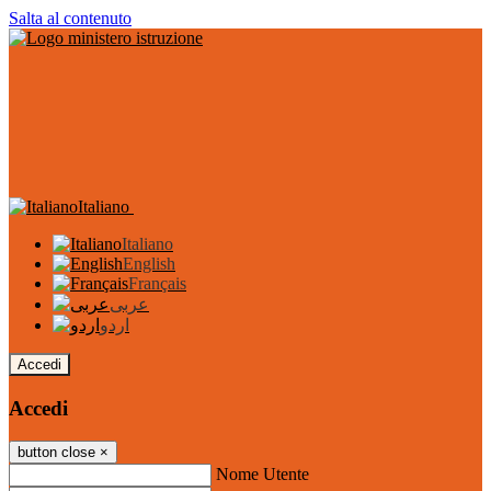
Salta al contenuto
Italiano
Italiano
English
Français
عربى
اردو
Accedi
Accedi
button close
×
Nome Utente