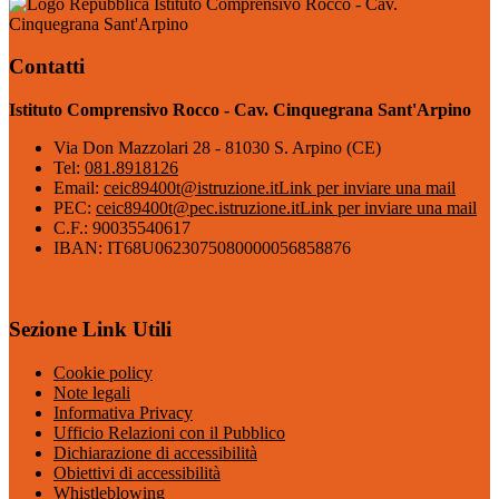
Istituto Comprensivo Rocco - Cav.
Cinquegrana Sant'Arpino
Contatti
Istituto Comprensivo Rocco - Cav. Cinquegrana Sant'Arpino
Via Don Mazzolari 28 - 81030 S. Arpino (CE)
Tel:
081.8918126
Email:
ceic89400t@istruzione.it
Link per inviare una mail
PEC:
ceic89400t@pec.istruzione.it
Link per inviare una mail
C.F.: 90035540617
IBAN: IT68U0623075080000056858876
Sezione Link Utili
Cookie policy
Note legali
Informativa Privacy
Ufficio Relazioni con il Pubblico
Dichiarazione di accessibilità
Obiettivi di accessibilità
Whistleblowing