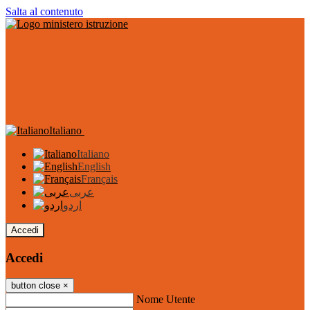
Salta al contenuto
Italiano
Italiano
English
Français
عربى
اردو
Accedi
Accedi
button close
×
Nome Utente