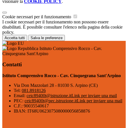
visionare la
COOKIE POLICY
.
Cookie necessari per il funzionamento
I cookie necessari per il funzionamento non possono essere
disabilitati. È possibile consultare l'elenco nella pagina della cookie
policy.
Accetta tutti
Salva le preferenze
Istituto Comprensivo Rocco - Cav.
Cinquegrana Sant'Arpino
Contatti
Istituto Comprensivo Rocco - Cav. Cinquegrana Sant'Arpino
Via Don Mazzolari 28 - 81030 S. Arpino (CE)
Tel:
081.8918126
Email:
ceic89400t@istruzione.it
Link per inviare una mail
PEC:
ceic89400t@pec.istruzione.it
Link per inviare una mail
C.F.: 90035540617
IBAN: IT68U0623075080000056858876