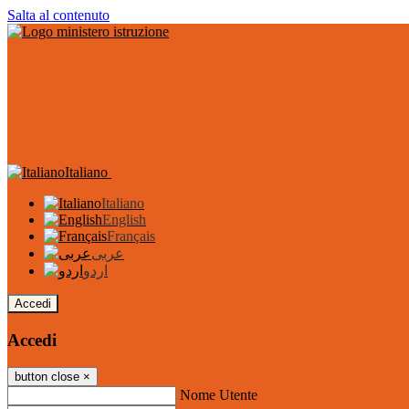
Salta al contenuto
Italiano
Italiano
English
Français
عربى
اردو
Accedi
Accedi
button close
×
Nome Utente