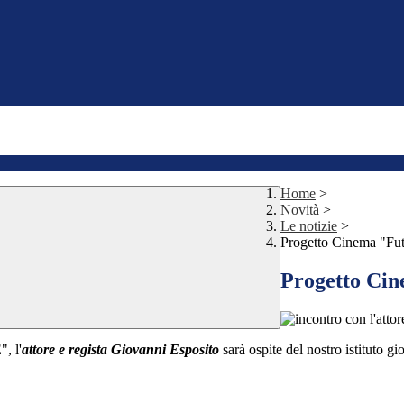
Home
>
Novità
>
Le notizie
>
Progetto Cinema "Fut
Progetto Cin
 l'
attore e regista Giovanni Esposito
sarà ospite del nostro ist
ituto gi