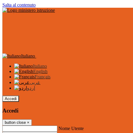
Salta al contenuto
Italiano
Italiano
English
Français
عربى
اردو
Accedi
Accedi
button close
×
Nome Utente