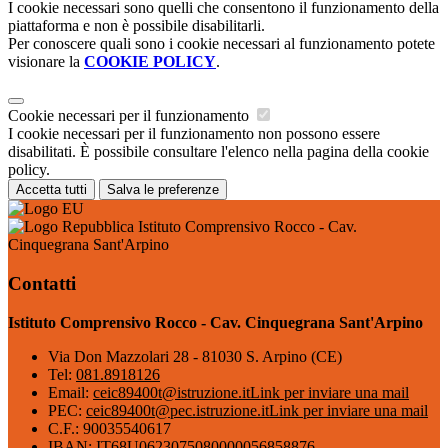
I cookie necessari sono quelli che consentono il funzionamento della
piattaforma e non è possibile disabilitarli.
Per conoscere quali sono i cookie necessari al funzionamento potete
visionare la
COOKIE POLICY
.
Cookie necessari per il funzionamento
I cookie necessari per il funzionamento non possono essere
disabilitati. È possibile consultare l'elenco nella pagina della cookie
policy.
Accetta tutti
Salva le preferenze
Istituto Comprensivo Rocco - Cav.
Cinquegrana Sant'Arpino
Contatti
Istituto Comprensivo Rocco - Cav. Cinquegrana Sant'Arpino
Via Don Mazzolari 28 - 81030 S. Arpino (CE)
Tel:
081.8918126
Email:
ceic89400t@istruzione.it
Link per inviare una mail
PEC:
ceic89400t@pec.istruzione.it
Link per inviare una mail
C.F.: 90035540617
IBAN: IT68U0623075080000056858876