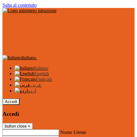
Salta al contenuto
Italiano
Italiano
English
Français
عربى
اردو
Accedi
Accedi
button close
×
Nome Utente