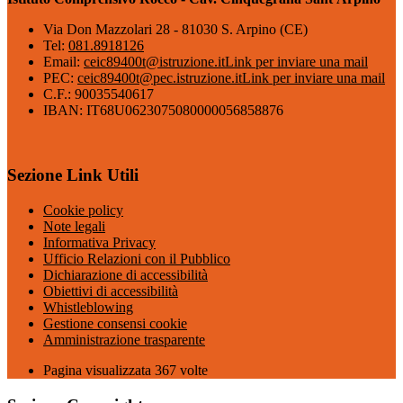
Via Don Mazzolari 28 - 81030 S. Arpino (CE)
Tel:
081.8918126
Email:
ceic89400t@istruzione.it
Link per inviare una mail
PEC:
ceic89400t@pec.istruzione.it
Link per inviare una mail
C.F.: 90035540617
IBAN: IT68U0623075080000056858876
Sezione Link Utili
Cookie policy
Note legali
Informativa Privacy
Ufficio Relazioni con il Pubblico
Dichiarazione di accessibilità
Obiettivi di accessibilità
Whistleblowing
Gestione consensi cookie
Amministrazione trasparente
Pagina visualizzata
367
volte