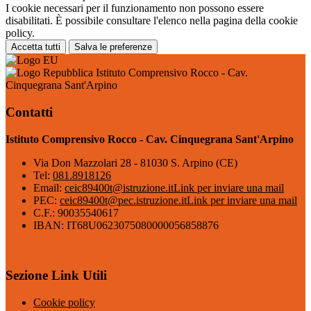
I cookie necessari per il funzionamento non possono essere
disabilitati. È possibile consultare l'elenco nella pagina della cookie
policy.
Accetta tutti
Salva le preferenze
Istituto Comprensivo Rocco - Cav.
Cinquegrana Sant'Arpino
Contatti
Istituto Comprensivo Rocco - Cav. Cinquegrana Sant'Arpino
Via Don Mazzolari 28 - 81030 S. Arpino (CE)
Tel:
081.8918126
Email:
ceic89400t@istruzione.it
Link per inviare una mail
PEC:
ceic89400t@pec.istruzione.it
Link per inviare una mail
C.F.: 90035540617
IBAN: IT68U0623075080000056858876
Sezione Link Utili
Cookie policy