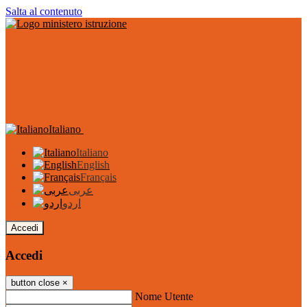
Salta al contenuto
Italiano
Italiano
English
Français
عربى
اردو
Accedi
Accedi
button close
×
Nome Utente