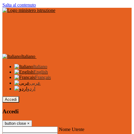
Salta al contenuto
Italiano
Italiano
English
Français
عربى
اردو
Accedi
Accedi
button close
×
Nome Utente