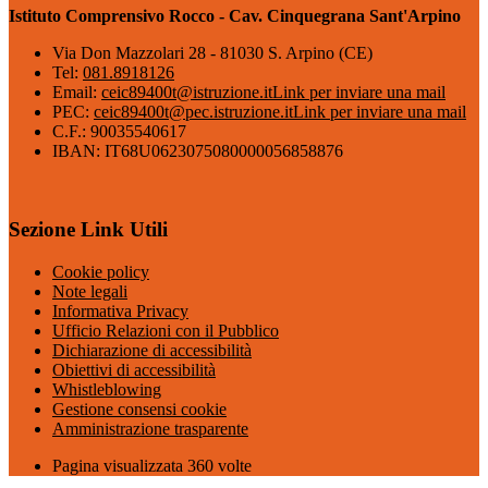
Istituto Comprensivo Rocco - Cav. Cinquegrana Sant'Arpino
Via Don Mazzolari 28 - 81030 S. Arpino (CE)
Tel:
081.8918126
Email:
ceic89400t@istruzione.it
Link per inviare una mail
PEC:
ceic89400t@pec.istruzione.it
Link per inviare una mail
C.F.: 90035540617
IBAN: IT68U0623075080000056858876
Sezione Link Utili
Cookie policy
Note legali
Informativa Privacy
Ufficio Relazioni con il Pubblico
Dichiarazione di accessibilità
Obiettivi di accessibilità
Whistleblowing
Gestione consensi cookie
Amministrazione trasparente
Pagina visualizzata
360
volte