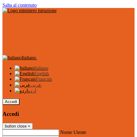
Salta al contenuto
Italiano
Italiano
English
Français
عربى
اردو
Accedi
Accedi
button close
×
Nome Utente