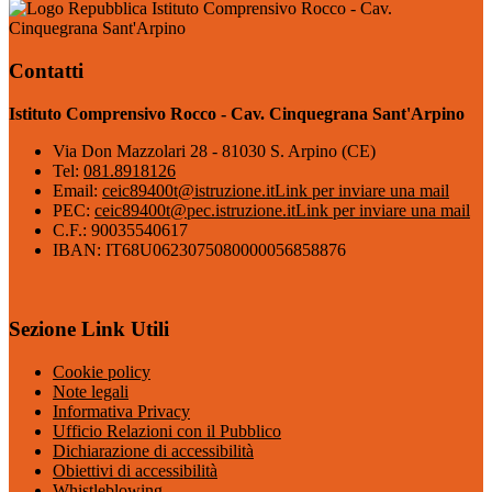
Istituto Comprensivo Rocco - Cav.
Cinquegrana Sant'Arpino
Contatti
Istituto Comprensivo Rocco - Cav. Cinquegrana Sant'Arpino
Via Don Mazzolari 28 - 81030 S. Arpino (CE)
Tel:
081.8918126
Email:
ceic89400t@istruzione.it
Link per inviare una mail
PEC:
ceic89400t@pec.istruzione.it
Link per inviare una mail
C.F.: 90035540617
IBAN: IT68U0623075080000056858876
Sezione Link Utili
Cookie policy
Note legali
Informativa Privacy
Ufficio Relazioni con il Pubblico
Dichiarazione di accessibilità
Obiettivi di accessibilità
Whistleblowing