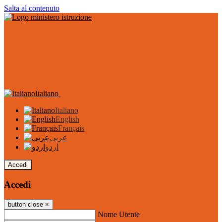
Salta al contenuto
Italiano
Italiano
English
Français
عربى
اردو
Accedi
Accedi
button close
×
Nome Utente