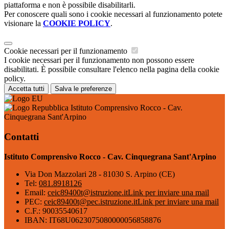
piattaforma e non è possibile disabilitarli.
Per conoscere quali sono i cookie necessari al funzionamento potete
visionare la
COOKIE POLICY
.
Cookie necessari per il funzionamento
I cookie necessari per il funzionamento non possono essere
disabilitati. È possibile consultare l'elenco nella pagina della cookie
policy.
Accetta tutti
Salva le preferenze
Istituto Comprensivo Rocco - Cav.
Cinquegrana Sant'Arpino
Contatti
Istituto Comprensivo Rocco - Cav. Cinquegrana Sant'Arpino
Via Don Mazzolari 28 - 81030 S. Arpino (CE)
Tel:
081.8918126
Email:
ceic89400t@istruzione.it
Link per inviare una mail
PEC:
ceic89400t@pec.istruzione.it
Link per inviare una mail
C.F.: 90035540617
IBAN: IT68U0623075080000056858876