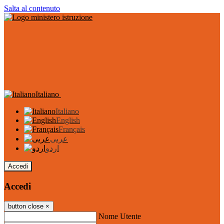
Salta al contenuto
Italiano
Italiano
English
Français
عربى
اردو
Accedi
Accedi
button close
×
Nome Utente