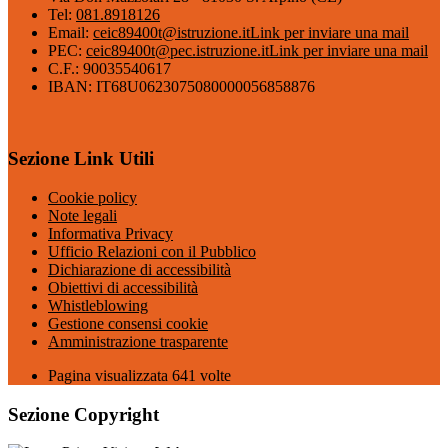
Tel:
081.8918126
Email:
ceic89400t@istruzione.it
Link per inviare una mail
PEC:
ceic89400t@pec.istruzione.it
Link per inviare una mail
C.F.: 90035540617
IBAN: IT68U0623075080000056858876
Sezione Link Utili
Cookie policy
Note legali
Informativa Privacy
Ufficio Relazioni con il Pubblico
Dichiarazione di accessibilità
Obiettivi di accessibilità
Whistleblowing
Gestione consensi cookie
Amministrazione trasparente
Pagina visualizzata
641
volte
Sezione Copyright