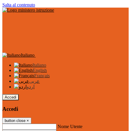
Salta al contenuto
Italiano
Italiano
English
Français
عربى
اردو
Accedi
Accedi
button close
×
Nome Utente