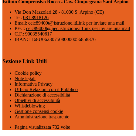
Istituto Comprensivo Rocco - Cav. Cinquegrana Sant'Arpino
Via Don Mazzolari 28 - 81030 S. Arpino (CE)
Tel:
081.8918126
Email:
ceic89400t@istruzione.it
Link per inviare una mail
PEC:
ceic89400t@pec.istruzione.it
Link per inviare una mail
C.F.: 90035540617
IBAN: IT68U0623075080000056858876
Sezione Link Utili
Cookie policy
Note legali
Informativa Privacy
Ufficio Relazioni con il Pubblico
Dichiarazione di accessibilità
Obiettivi di accessibilità
Whistleblowing
Gestione consensi cookie
Amministrazione trasparente
Pagina visualizzata
732
volte