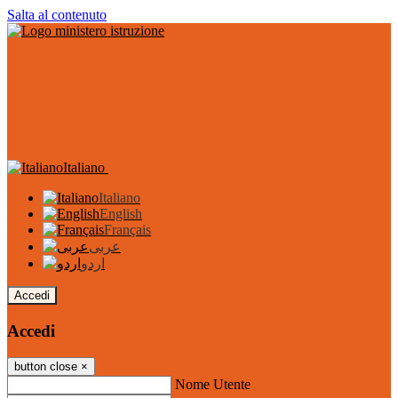
Salta al contenuto
Italiano
Italiano
English
Français
عربى
اردو
Accedi
Accedi
button close
×
Nome Utente