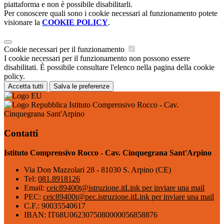
piattaforma e non è possibile disabilitarli.
Per conoscere quali sono i cookie necessari al funzionamento potete
visionare la
COOKIE POLICY
.
Cookie necessari per il funzionamento
I cookie necessari per il funzionamento non possono essere
disabilitati. È possibile consultare l'elenco nella pagina della cookie
policy.
Accetta tutti
Salva le preferenze
Istituto Comprensivo Rocco - Cav.
Cinquegrana Sant'Arpino
Contatti
Istituto Comprensivo Rocco - Cav. Cinquegrana Sant'Arpino
Via Don Mazzolari 28 - 81030 S. Arpino (CE)
Tel:
081.8918126
Email:
ceic89400t@istruzione.it
Link per inviare una mail
PEC:
ceic89400t@pec.istruzione.it
Link per inviare una mail
C.F.: 90035540617
IBAN: IT68U0623075080000056858876