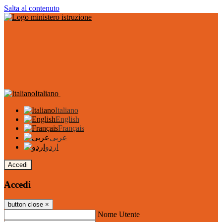
Salta al contenuto
Italiano
Italiano
English
Français
عربى
اردو
Accedi
Accedi
button close
×
Nome Utente