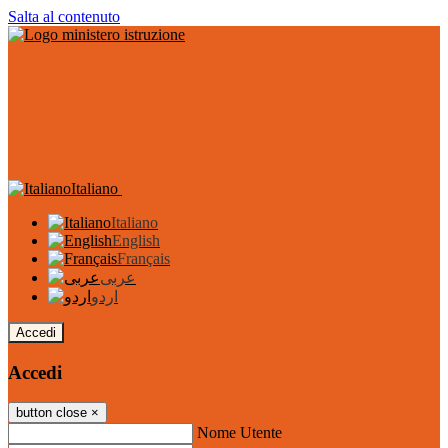
Salta al contenuto
Italiano
Italiano
English
Français
عربى
اردو
Accedi
Accedi
button close
×
Nome Utente