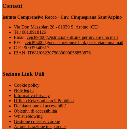
Contatti
Istituto Comprensivo Rocco - Cav. Cinquegrana Sant'Arpino
Via Don Mazzolari 28 - 81030 S. Arpino (CE)
Tel:
081.8918126
Email:
ceic89400t@istruzione.it
Link per inviare una mail
PEC:
ceic89400t@pec.istruzione.it
Link per inviare una mail
C.F.: 90035540617
IBAN: IT68U0623075080000056858876
Sezione Link Utili
Cookie policy
Note legali
Informativa Privacy
Ufficio Relazioni con il Pubblico
Dichiarazione di accessibilità
Obiettivi di accessibilità
Whistleblowing
Gestione consensi cookie
Amministrazione trasparente