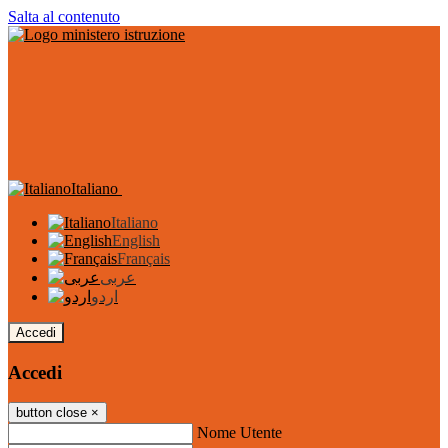
Salta al contenuto
Italiano
Italiano
English
Français
عربى
اردو
Accedi
Accedi
button close
×
Nome Utente