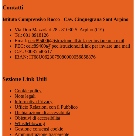
Contatti
Istituto Comprensivo Rocco - Cav. Cinquegrana Sant'Arpino
Via Don Mazzolari 28 - 81030 S. Arpino (CE)
Tel:
081.8918126
Email:
ceic89400t@istruzione.it
Link per inviare una mail
PEC:
ceic89400t@pec.istruzione.it
Link per inviare una mail
C.F.: 90035540617
IBAN: IT68U0623075080000056858876
Sezione Link Utili
Cookie policy
Note legali
Informativa Privacy
Ufficio Relazioni con il Pubblico
Dichiarazione di accessibilità
Obiettivi di accessibilità
Whistleblowing
Gestione consensi cookie
Amministrazione trasparente